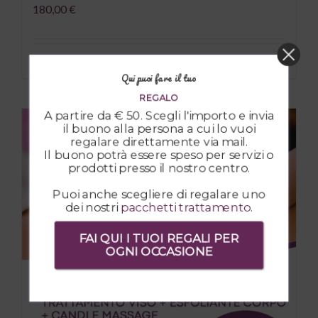
180,00
€
Aggiungi al carrello
Dettagli
Qui puoi fare il tuo
REGALO
A partire da € 50. Scegli l'importo e invia
il buono alla persona a cui lo vuoi
regalare direttamente via mail.
Il buono potrà essere speso per servizi o
prodotti presso il nostro centro.
Puoi anche scegliere di regalare uno
dei nostri
pacchetti trattamento
.
FAI QUI I TUOI REGALI PER
OGNI OCCASIONE