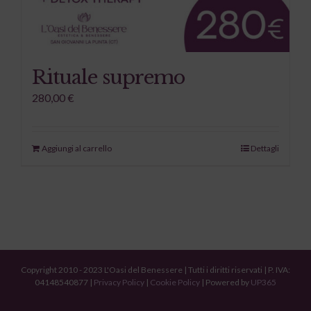
Rituale supremo
280,00
€
Aggiungi al carrello
Dettagli
Copyright 2010 - 2023 L'Oasi del Benessere | Tutti i diritti riservati | P. IVA:
04148540877 |
Privacy Policy
|
Cookie Policy
| Powered by
UP365