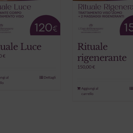
tuale Luce
Rituale
rigenerante
0
€
150,00
€
ngi al
Dettagli
llo
Aggiungi al
carrello