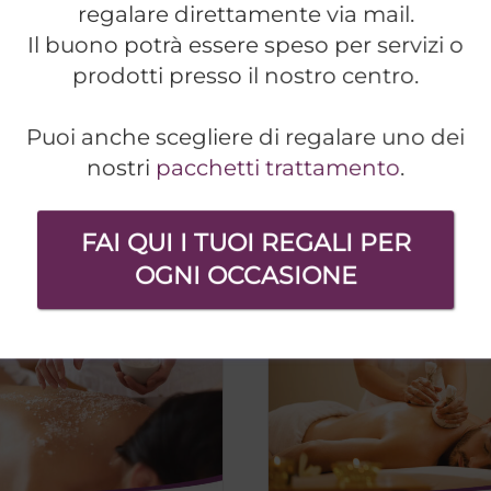
regalare direttamente via mail.
Il buono potrà essere speso per servizi o
prodotti presso il nostro centro.
senza
Rituale
amore
aromatico
Puoi anche scegliere di regalare uno dei
0
€
150,00
€
nostri
pacchetti trattamento
.
FAI QUI I TUOI REGALI PER
ngi al
Dettagli
Aggiungi al
llo
carrello
OGNI OCCASIONE