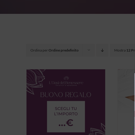
Ordina per
Ordine predefinito
Mostra
12 Pr