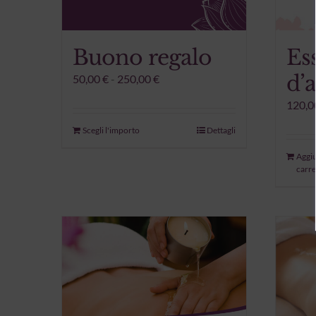
Buono regalo
Es
d’
Fascia
50,00
€
-
250,00
€
di
120,0
prezzo:
da
Scegli l'importo
Questo
Dettagli
50,00 €
prodotto
Aggiu
a
ha
carre
250,00 €
più
varianti.
Le
opzioni
possono
essere
scelte
nella