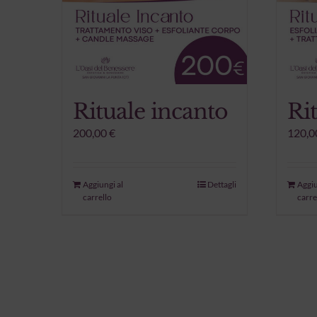
pagina
del
prodotto
Rituale incanto
Ri
200,00
€
120,0
Aggiungi al
Dettagli
Aggiu
carrello
carre